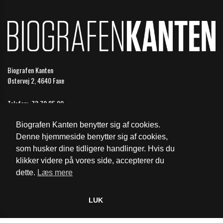
Biografen Kanten
Østervej 2, 4640 Faxe
Telefon:
73 70 85 99
Email:
faxe@biografkompagniet.dk
Biografen Kanten benytter sig af cookies.
Åbningstider
Denne hjemmeside benytter sig af cookies,
som husker dine tidligere handlinger. Hvis du
Cookie- og privatlivspolitik
klikker videre på vores side, accepterer du
dette.
Læs mere
Website og billetsystem fra ebillet a/s
LUK