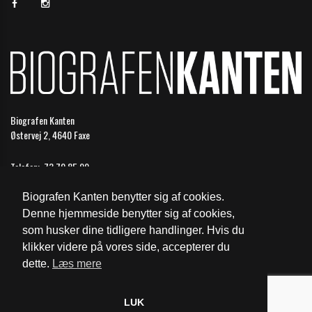
Biografen Kanten
Østervej 2, 4640 Faxe
Telefon:
73 70 85 99
Email:
faxe@biografkompagniet.dk
Biografen Kanten benytter sig af cookies.
Åbningstider
Denne hjemmeside benytter sig af cookies,
som husker dine tidligere handlinger. Hvis du
Cookie- og privatlivspolitik
klikker videre på vores side, accepterer du
dette.
Læs mere
Website og billetsystem fra ebillet a/s
LUK