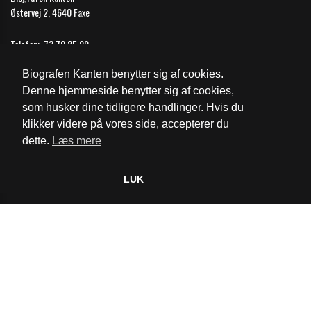
Østervej 2, 4640 Faxe
Telefon:
73 70 85 99
Email:
faxe@biografkompagniet.dk
Biografen Kanten benytter sig af cookies.
Åbningstider
Denne hjemmeside benytter sig af cookies,
som husker dine tidligere handlinger. Hvis du
Cookie- og privatlivspolitik
klikker videre på vores side, accepterer du
dette.
Læs mere
Website og billetsystem fra ebillet a/s
LUK