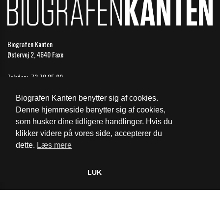
Biografen Kanten
Østervej 2, 4640 Faxe
Telefon:
73 70 85 99
Email:
faxe@biografkompagniet.dk
Biografen Kanten benytter sig af cookies.
Åbningstider
Denne hjemmeside benytter sig af cookies,
som husker dine tidligere handlinger. Hvis du
Cookie- og privatlivspolitik
klikker videre på vores side, accepterer du
dette.
Læs mere
Website og billetsystem fra ebillet a/s
LUK