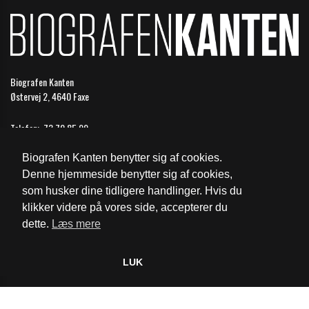
Biografen Kanten
Østervej 2, 4640 Faxe
Telefon:
73 70 85 99
Email:
faxe@biografkompagniet.dk
Biografen Kanten benytter sig af cookies.
Åbningstider
Denne hjemmeside benytter sig af cookies,
som husker dine tidligere handlinger. Hvis du
Cookie- og privatlivspolitik
klikker videre på vores side, accepterer du
dette.
Læs mere
Website og billetsystem fra ebillet a/s
LUK