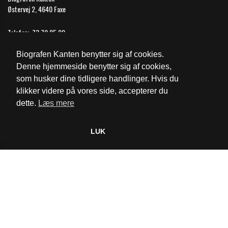
Østervej 2, 4640 Faxe
Telefon:
73 70 85 99
Email:
faxe@biografkompagniet.dk
Biografen Kanten benytter sig af cookies.
Åbningstider
Denne hjemmeside benytter sig af cookies,
som husker dine tidligere handlinger. Hvis du
Cookie- og privatlivspolitik
klikker videre på vores side, accepterer du
dette.
Læs mere
Website og billetsystem fra ebillet a/s
LUK